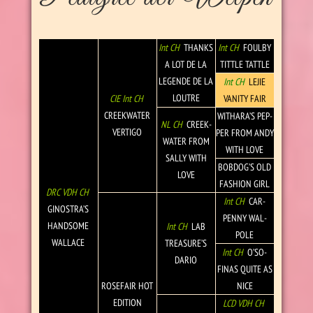
Int CH
THANKS
Int CH
FOUL­BY
A LOT DE LA
TIT­TLE TAT­TLE
LEG­ENDE DE LA
Int CH
LEJIE
LOU­TRE
CIE Int CH
VAN­ITY FAIR
CREEK­WATER
WIT­HARA’S PEP­
NL CH
CREEK­
VER­TIGO
PER FROM ANDY
WATER FROM
WITH LOVE
SALLY WITH
BOB­DOG’S OLD
LOVE
FASHION GIRL
DRC VDH CH
Int CH
CAR­
GINO­STRA’S
PENNY WAL­
HAND­SOME
Int CH
LAB
POLE
WALL­ACE
TREA­SURE’S
Int CH
O’SO­
DARIO
FINAS QUITE AS
ROSE­FAIR HOT
NICE
EDI­TION
LCD VDH CH