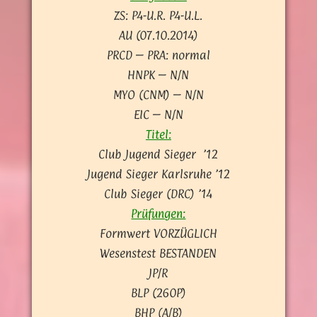
ZS: P4-U.R. P4-U.L.
AU (07.10.2014)
PRCD – PRA: normal
HNPK – N/N
MYO (CNM) – N/N
EIC – N/N
Titel:
Club Jugend Sieger ’12
Jugend Sieger Karlsruhe ’12
Club Sieger (DRC) ’14
Prüfungen:
Formwert VORZÜGLICH
Wesenstest BESTANDEN
JP/R
BLP (260P)
BHP (A/B)