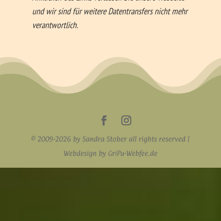
und wir sind für weitere Datentransfers nicht mehr
verantwortlich.
© 2009-2026 by Sandra Stober all rights reserved |
Webdesign by GriPu-Webfee.de