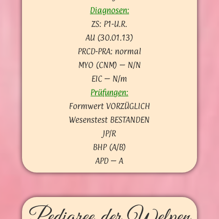
Diagnosen:
ZS: P1-U.R.
AU (30.01.13)
PRCD-PRA: normal
MYO (CNM) – N/N
EIC – N/m
Prüfungen:
Formwert VORZÜGLICH
Wesenstest BESTANDEN
JP/R
BHP (A/B)
APD – A
Pedigree der Welpen