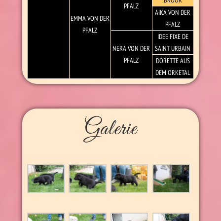
BROOK
PFALZ
AIKA VON DER
EMMA VON DER
PFALZ
PFALZ
IDEE FIXE DE
NERA VON DER
SAINT UR­BAIN
PFALZ
DOR­ETTE AUS
DEM ORKE­TAL
Galerie