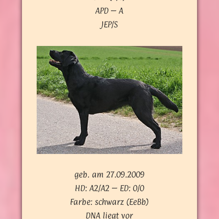
APD – A
JEP/S
geb. am 27.09.2009
HD: A2/A2 – ED: 0/0
Farbe: schwarz (EeBb)
DNA liegt vor