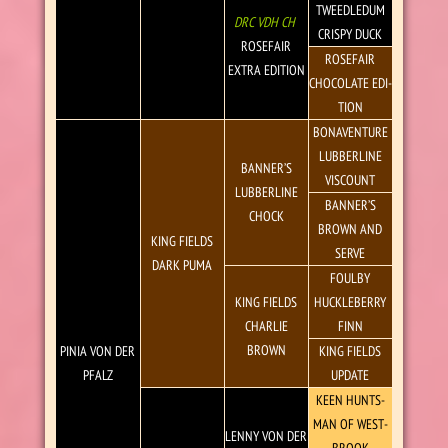
TWEED­LEDUM
DRC VDH CH
CRISPY DUCK
ROSE­FAIR
ROSE­FAIR
EXTRA EDI­TION
CHOCO­LATE EDI­
TION
BONA­VEN­TURE
LUBBER­LINE
BAN­NER’S
VIS­COUNT
LUBBER­LINE
BAN­NER’S
CHOCK
BROWN AND
KING FIELDS
SERVE
DARK PUMA
FOUL­BY
KING FIELDS
HUCKLE­BERRY
CHAR­LIE
FINN
BROWN
PINIA VON DER
KING FIELDS
PFALZ
UPDATE
KEEN HUNTS­
MAN OF WEST­
LENNY VON DER