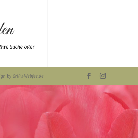
den
 Ihre Suche oder
gn by GriPu-Webfee.de